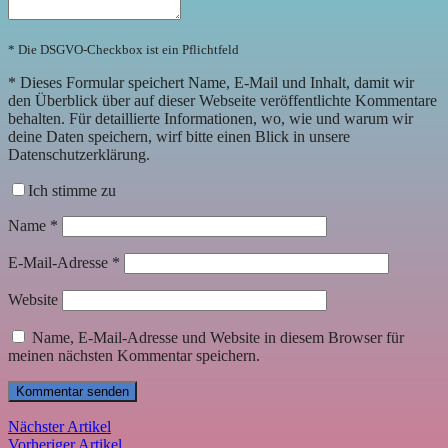
* Die DSGVO-Checkbox ist ein Pflichtfeld
*
Dieses Formular speichert Name, E-Mail und Inhalt, damit wir
den Überblick über auf dieser Webseite veröffentlichte Kommentare
behalten. Für detaillierte Informationen, wo, wie und warum wir
deine Daten speichern, wirf bitte einen Blick in unsere
Datenschutzerklärung.
Ich stimme zu
Name
*
E-Mail-Adresse
*
Website
Name, E-Mail-Adresse und Website in diesem Browser für
meinen nächsten Kommentar speichern.
Nächster Artikel
Vorheriger Artikel