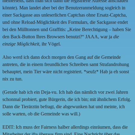
meinerseits, dass man sich dann die registrierte Adresse anschauen
könnte). Man landet aber bei der Benutzeranmeldung sogleich in
einer Sackgasse aus unleserlichen Captchas ohne Ersatz-Captcha,
und ohne Reload-Möglichkeit des Formulars, die Sackgasse endet
bei den Mülltonnen und Graffitis: „Keine Berechtigung – haben Sie
den Back-Button Ihres Browsers benutzt?“ JAAA, war ja
die
einzige Möglichkeit
, ihr Vögel.
Also werd ich dann doch morgen den Gang auf die Gemeinde
antreten, die in einem freundlichen Schreiben samt Strafandrohung
behauptet, mein Tier wäre nicht registriert. *seufz* Hab ja eh sonst
nix zu tun.
(Gerade hab ich ein Deja-vu. Ich hab das nämlich vor zwei Jahren
schonmal probiert, gute Bürgerin, die ich bin; mit ähnlichem Erfolg.
Dann die Tierärztin befragt, die abgewunken hat und meinte, ich
solle warten, ob die Gemeinde was will.)
EDIT: Ich muss der Fairness halber allerdings einräumen, dass die
Mitarbeiter der ifta überaus firm sind. Eine Nachricht über das