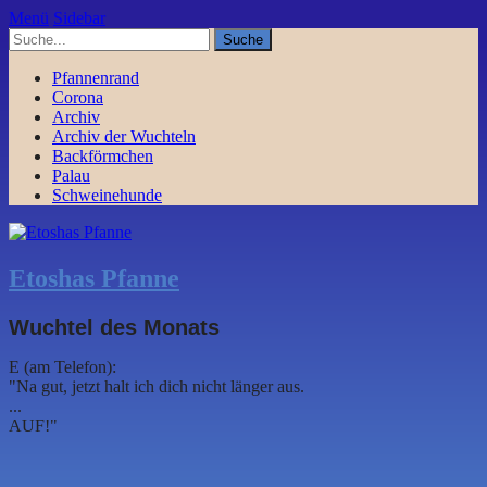
Menü
Sidebar
Pfannenrand
Corona
Archiv
Archiv der Wuchteln
Backförmchen
Palau
Schweinehunde
Etoshas Pfanne
Wuchtel des Monats
E (am Telefon):
"Na gut, jetzt halt ich dich nicht länger aus.
...
AUF!"