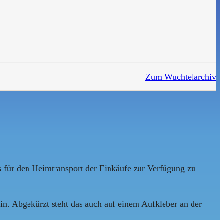
Zum Wuchtelarchiv
 für den Heimtransport der Einkäufe zur Verfügung zu
in. Abgekürzt steht das auch auf einem Aufkleber an der