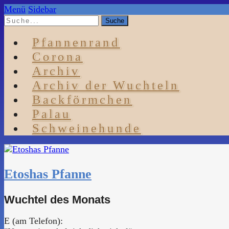
Menü
Sidebar
Pfannenrand
Corona
Archiv
Archiv der Wuchteln
Backförmchen
Palau
Schweinehunde
Etoshas Pfanne
Wuchtel des Monats
E (am Telefon):