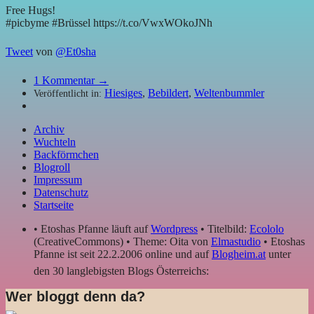
Free Hugs!
#picbyme #Brüssel https://t.co/VwxWOkoJNh
Tweet
von
@Et0sha
1
Kommentar →
Hiesiges
,
Bebildert
,
Weltenbummler
Veröffentlicht in:
Archiv
Wuchteln
Backförmchen
Blogroll
Impressum
Datenschutz
Startseite
• Etoshas Pfanne läuft auf
Wordpress
• Titelbild:
Ecololo
(CreativeCommons) • Theme: Oita von
Elmastudio
• Etoshas
Pfanne ist seit 22.2.2006 online und auf
Blogheim.at
unter
den 30 langlebigsten Blogs Österreichs:
Wer bloggt denn da?