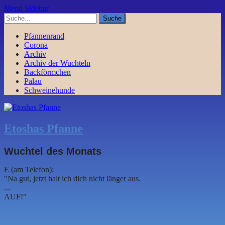
Menü
Sidebar
Pfannenrand
Corona
Archiv
Archiv der Wuchteln
Backförmchen
Palau
Schweinehunde
Etoshas Pfanne
Wuchtel des Monats
E (am Telefon):
"Na gut, jetzt halt ich dich nicht länger aus.
...
AUF!"