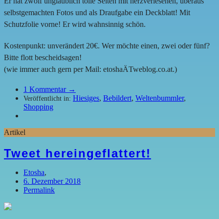
Er hat zwölf unglaublich tolle Seiten mit herzverlesenen, überaus
selbstgemachten Fotos und als Draufgabe ein Deckblatt! Mit
Schutzfolie vorne! Er wird wahnsinnig schön.
Kostenpunkt: unverändert 20€. Wer möchte einen, zwei oder fünf?
Bitte flott bescheidsagen!
(wie immer auch gern per Mail: etoshaÄTweblog.co.at.)
1
Kommentar →
Hiesiges
,
Bebildert
,
Weltenbummler
,
Veröffentlicht in:
Shopping
Artikel
Tweet hereingeflattert!
Etosha
,
6. Dezember 2018
Permalink