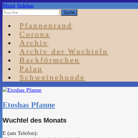
Menü
Sidebar
Pfannenrand
Corona
Archiv
Archiv der Wuchteln
Backförmchen
Palau
Schweinehunde
Etoshas Pfanne
Wuchtel des Monats
E (am Telefon):