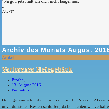
"Na gut, jetzt halt ich dich nicht länger aus.
...
AUF!"
Archiv des Monats
August 201
Artikel
Verlorenes Hefegebäck
Etosha
,
13. August 2016
Permalink
Unlängst war ich mit einem Freund in der Pizzeria. Als wi
unverdunsteten Resten schlürfen, da beleuchten wir verbal