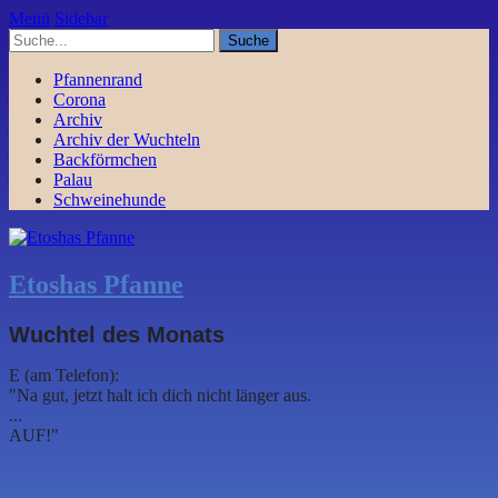
Menü
Sidebar
Pfannenrand
Corona
Archiv
Archiv der Wuchteln
Backförmchen
Palau
Schweinehunde
Etoshas Pfanne
Wuchtel des Monats
E (am Telefon):
"Na gut, jetzt halt ich dich nicht länger aus.
...
AUF!"