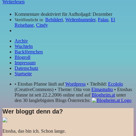
Weiterlesen
Kommentare deaktiviert
für Aufholjagd: Dezember
Bebildert
,
Weltenbummler
,
Palau
,
El
Veröffentlicht in:
Reisehase
,
Cindy
Archiv
Wuchteln
Backförmchen
Blogroll
Impressum
Datenschutz
Startseite
• Etoshas Pfanne läuft auf
Wordpress
• Titelbild:
Ecololo
(CreativeCommons) • Theme: Oita von
Elmastudio
• Etoshas
Pfanne ist seit 22.2.2006 online und auf
Blogheim.at
unter
den 30 langlebigsten Blogs Österreichs:
Wer bloggt denn da?
Etosha, das bin ich. Schon lange.