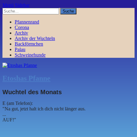
Menü
Sidebar
Pfannenrand
Corona
Archiv
Archiv der Wuchteln
Backförmchen
Palau
Schweinehunde
Etoshas Pfanne
Wuchtel des Monats
E (am Telefon):
"Na gut, jetzt halt ich dich nicht länger aus.
...
AUF!"