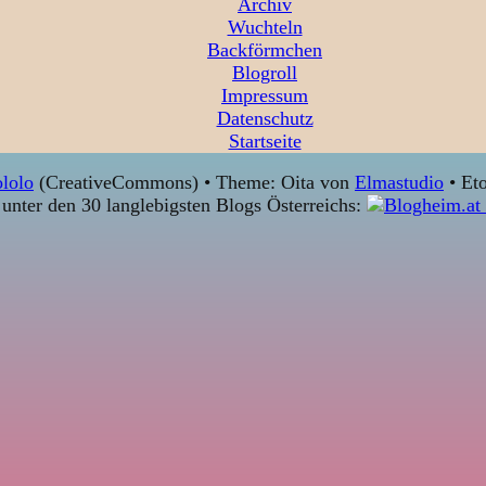
Archiv
Wuchteln
Backförmchen
Blogroll
Impressum
Datenschutz
Startseite
lolo
(CreativeCommons) • Theme: Oita von
Elmastudio
• Eto
unter den 30 langlebigsten Blogs Österreichs: