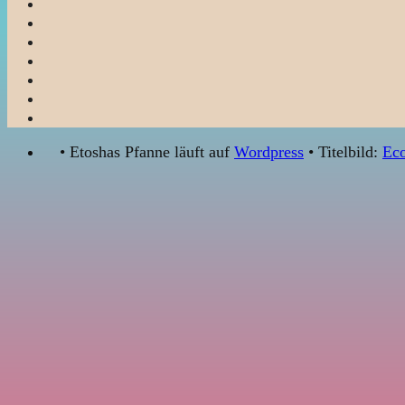
• Etoshas Pfanne läuft auf
Wordpress
• Titelbild:
Eco